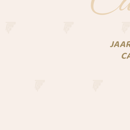
Car
JAAR
C