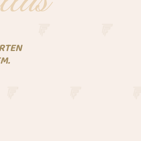
llas
ORTEN
M.