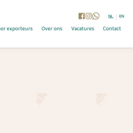
NL
EN
or exporteurs
Over ons
Vacatures
Contact